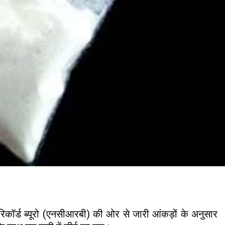
राध रिकॉर्ड ब्यूरो (एनसीआरबी) की ओर से जारी आंकड़ों के अनुसार