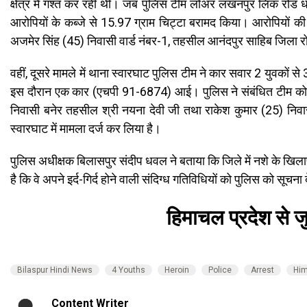
क्षेत्र में गश्त कर रही थी। जब पुलिस टीम लोअर लखनपुर लिंक रोड ध
आरोपियों के कब्जे से 15.97 ग्राम चिट्टा बरामद किया। आरोपियो
अजमेर सिंह (45) निवासी वार्ड नंबर-1, तहसील आनंदपुर साहिब जिला रोपड
वहीं, दूसरे मामले में थाना स्वारघाट पुलिस टीम ने कार सवार 2 युवकों
इस दौरान एक कार (एचपी 91-6874) आई। पुलिस ने संबंधित टीम को 
निवासी बनेर तहसील श्री नयना देवी जी तथा राकेश कुमार (25) निवास
स्वारघाट में मामला दर्ज कर लिया है।
पुलिस अधीक्षक बिलासपुर संदीप धवल ने बताया कि जिले में नशे के खिल
है कि वे अपने इर्द-गिर्द होने वाली संदिग्ध गतिविधियों को पुलिस को सूचन
हिमाचल प्रदेश से जु
Bilaspur Hindi News
4 Youths
Heroin
Police
Arrest
Him
Content Writer