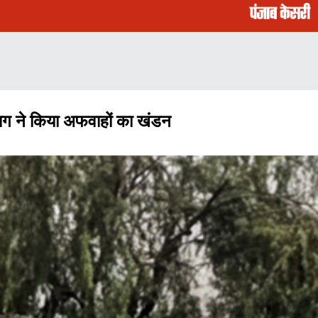
िभाग ने किया अफवाहों का खंडन