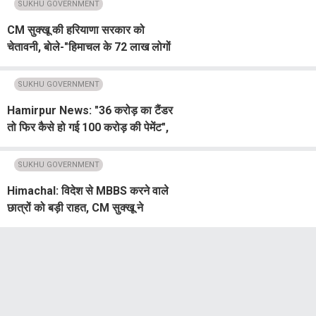
SUKHU GOVERNMENT
CM सुक्खू की हरियाणा सरकार को
चेतावनी, बाेले-"हिमाचल के 72 लाख लोगों
को बुद्धू न समझें"
SUKHU GOVERNMENT
Hamirpur News: "36 करोड़ का टैंडर
तो फिर कैसे हो गई 100 करोड़ की पेमेंट",
सुक्खू सरकार पर राजेंद्र राणा का तीखा
हमला
SUKHU GOVERNMENT
Himachal: विदेश से MBBS करने वाले
छात्रों को बड़ी राहत, CM सुक्खू ने
इंटर्नशिप अवधि 1 वर्ष करने के दिए निर्देश