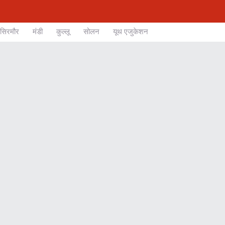
सिरमौर
मंडी
कुल्लू
सोलन
यूथ एजुकेशन