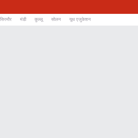
सिरमौर
मंडी
कुल्लू
सोलन
यूथ एजुकेशन