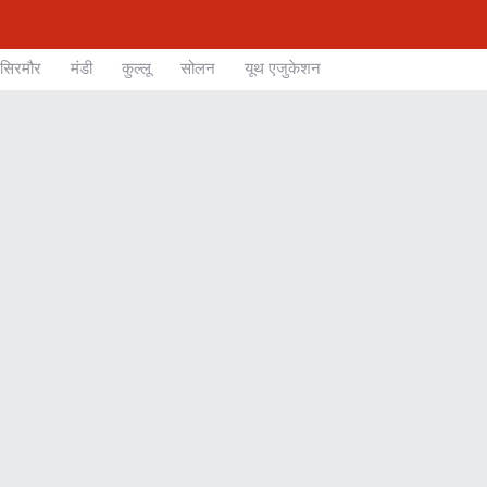
सिरमौर
मंडी
कुल्लू
सोलन
यूथ एजुकेशन