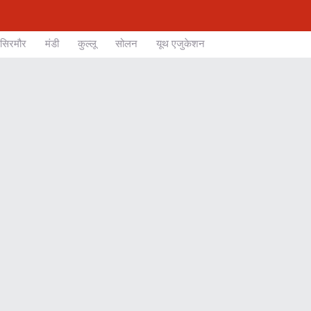
सिरमौर
मंडी
कुल्लू
सोलन
यूथ एजुकेशन