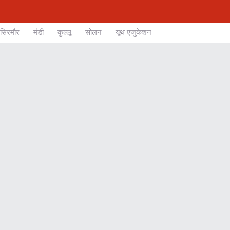
सिरमौर
मंडी
कुल्लू
सोलन
यूथ एजुकेशन